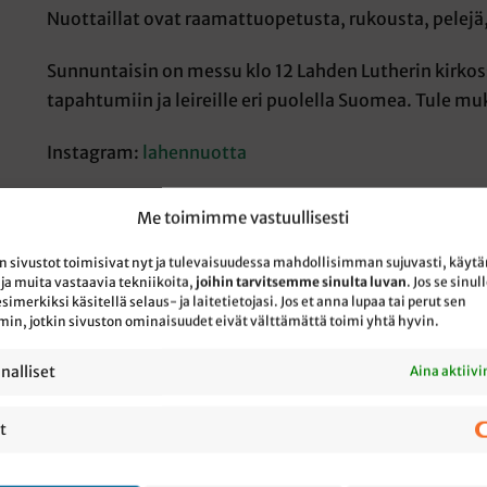
Nuottaillat ovat raamattuopetusta, rukousta, pelejä
Sunnuntaisin on messu klo 12 Lahden Lutherin kirkos
tapahtumiin ja leireille eri puolella Suomea. Tule mu
Instagram:
lahennuotta
Me toimimme vastuullisesti
yn sivustot toimisivat nyt ja tulevaisuudessa mahdollisimman sujuvasti, käy
 ja muita vastaavia tekniikoita,
joihin tarvitsemme sinulta luvan
. Jos se sinul
merkiksi käsitellä selaus- ja laitetietojasi. Jos et anna lupaa tai perut sen
, jotkin sivuston ominaisuudet eivät välttämättä toimi yhtä hyvin.
nalliset
Aina aktiiv
t