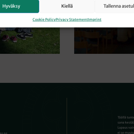
Hyväksy
Kiellä
Tallenna asetu
Cookie Policy
Privacy Statement
Imprint
Täällä tunt
sana kestää
Lupaus vain
ei se muutu
791 95