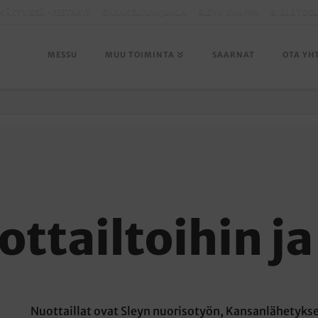
NÄKYVISSÄ -FESTARIT
EVANKELIUMIJUHLA
SLEYN KAUPPA
BIBLE TOO
MESSU
MUU TOIMINTA
SAARNAT
OTA YH
ttailtoihin j
Nuottaillat ovat Sleyn nuorisotyön, Kansanlähetykse