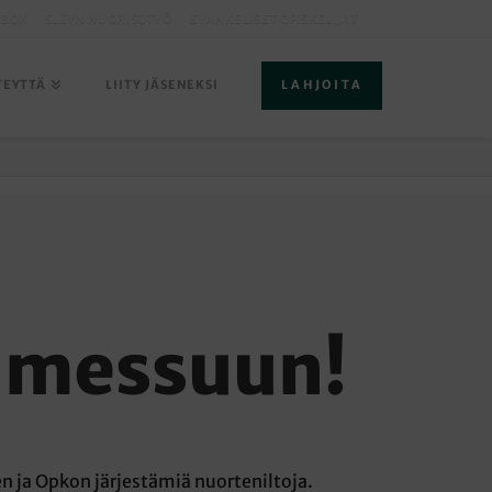
LBOX
SLEYN NUORISOTYÖ
EVANKELISET OPISKELIJAT
TEYTTÄ
LIITY JÄSENEKSI
LAHJOITA
a messuun!
n ja Opkon järjestämiä nuorteniltoja.