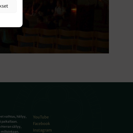
kset
eet vaihtuu, häilyy,
YouTube
 paikallaan.
Facebook
 Herran säilyy,
Instagram
 milloinkaan.