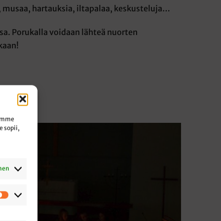
, musaa, hartauksia, iltapalaa, keskusteluja…
sa. Porukalla voidaan lähteä nuorten
kaan!
tämme
le sopii,
inen
Tilastot