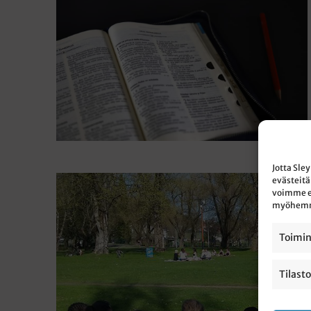
Jotta Sle
evästeitä
voimme esi
myöhemmin
Toimin
Tilasto